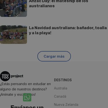
Anzac Day: el mateship de los
australianos
La Navidad australiana: bañador, toalla
y a la playa!
Cargar más
DESTINOS
¿Estás pensando en estudiar en
Australia
alguno de nuestros destinos?
¡Anímate y escríbenos!
Canadá
Nueva Zelanda
Envíanos un