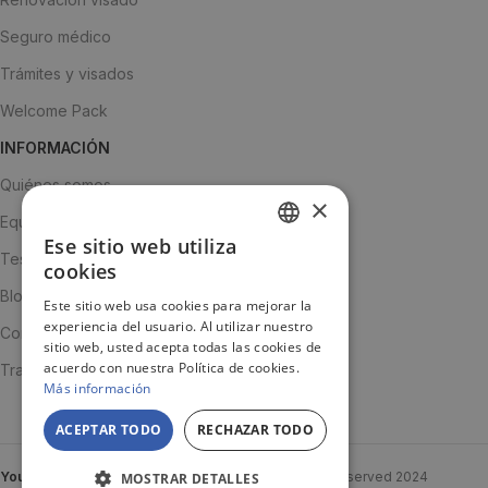
Seguro médico
Trámites y visados
Welcome Pack
INFORMACIÓN
Quiénes somos
×
Equipo
Ese sitio web utiliza
SPANISH
Testimonios
cookies
ENGLISH
Blog
Este sitio web usa cookies para mejorar la
experiencia del usuario. Al utilizar nuestro
JA
Contacto
sitio web, usted acepta todas las cookies de
acuerdo con nuestra Política de cookies.
Trabaja con nosotros
Más información
ACEPTAR TODO
RECHAZAR TODO
YouTooProject
Created By
YouTooProject
All rights reserved
2024
MOSTRAR DETALLES