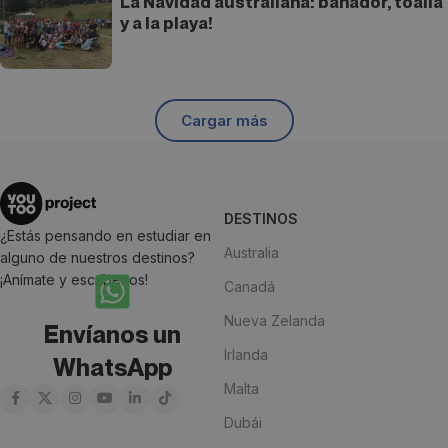
La Navidad australiana: bañador, toalla
y a la playa!
Cargar más
DESTINOS
¿Estás pensando en estudiar en
Australia
alguno de nuestros destinos?
¡Anímate y escríbenos!
Canadá
Nueva Zelanda
Envíanos un
Irlanda
WhatsApp
Malta
Dubái