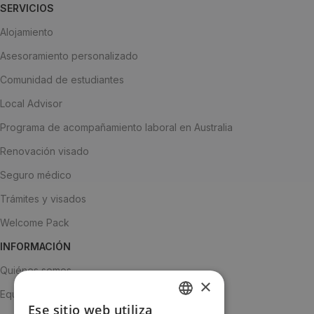
SERVICIOS
Alojamiento
Asesoramiento personalizado
Comunidad de estudiantes
Local Advisor
Programa de acompañamiento laboral en Australia
Renovación visado
Seguro médico
Trámites y visados
Welcome Pack
INFORMACIÓN
Quiénes somos
×
Equipo
Ese sitio web utiliza