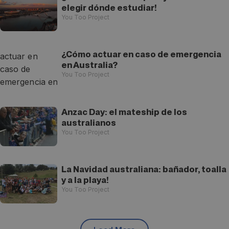
elegir dónde estudiar!
You Too Project
¿Cómo actuar en caso de emergencia
en Australia?
You Too Project
Anzac Day: el mateship de los
australianos
You Too Project
La Navidad australiana: bañador, toalla
y a la playa!
You Too Project