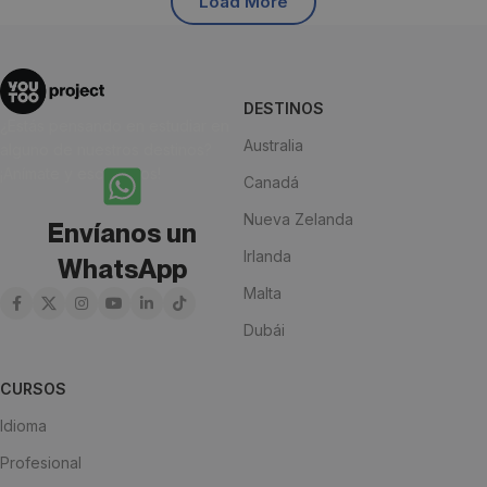
Load More
DESTINOS
¿Estás pensando en estudiar en
Australia
alguno de nuestros destinos?
¡Anímate y escríbenos!
Canadá
Nueva Zelanda
Envíanos un
Irlanda
WhatsApp
Malta
Dubái
CURSOS
Idioma
Profesional