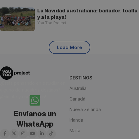
La Navidad australiana: bañador, toalla
y a la playa!
You Too Project
Load More
DESTINOS
¿Estás pensando en estudiar en
Australia
alguno de nuestros destinos?
¡Anímate y escríbenos!
Canadá
Nueva Zelanda
Envíanos un
Irlanda
WhatsApp
Malta