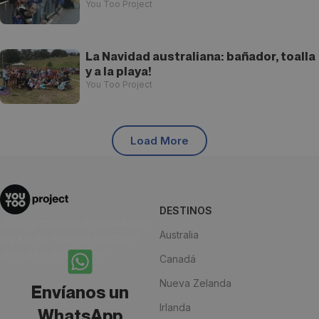
You Too Project
La Navidad australiana: bañador, toalla
y a la playa!
You Too Project
Load More
DESTINOS
¿Estás pensando en estudiar en
Australia
alguno de nuestros destinos?
¡Anímate y escríbenos!
Canadá
Nueva Zelanda
Envíanos un
Irlanda
WhatsApp