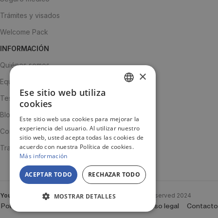
Trámites y visados
Welcome Pack
INFORMACIÓN
Quiénes somos
×
Equipo
Ese sitio web utiliza
SPANISH
Testimonios
cookies
ENGLISH
Blog
Este sitio web usa cookies para mejorar la
experiencia del usuario. Al utilizar nuestro
JA
Contacto
sitio web, usted acepta todas las cookies de
acuerdo con nuestra Política de cookies.
Trabaja con nosotros
Más información
ACEPTAR TODO
RECHAZAR TODO
YouTooProject
Created By
YouTooProject
All rights reserved
2024
MOSTRAR DETALLES
Política de Cookies
Política de privacidad
Aviso legal
Contacto