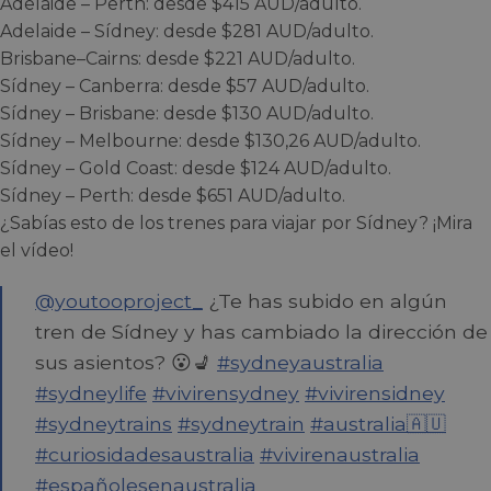
Adelaide – Perth: desde $415 AUD/adulto.
Adelaide – Sídney: desde $281 AUD/adulto.
Brisbane–Cairns: desde $221 AUD/adulto.
Sídney – Canberra: desde $57 AUD/adulto.
Sídney – Brisbane: desde $130 AUD/adulto.
Sídney – Melbourne: desde $130,26 AUD/adulto.
Sídney – Gold Coast: desde $124 AUD/adulto.
Sídney – Perth: desde $651 AUD/adulto.
¿Sabías esto de los trenes para viajar por Sídney? ¡Mira
el vídeo!
@youtooproject_
¿Te has subido en algún
tren de Sídney y has cambiado la dirección de
sus asientos? 😮💺
#sydneyaustralia
#sydneylife
#vivirensydney
#vivirensidney
#sydneytrains
#sydneytrain
#australia🇦🇺
#curiosidadesaustralia
#vivirenaustralia
#españolesenaustralia