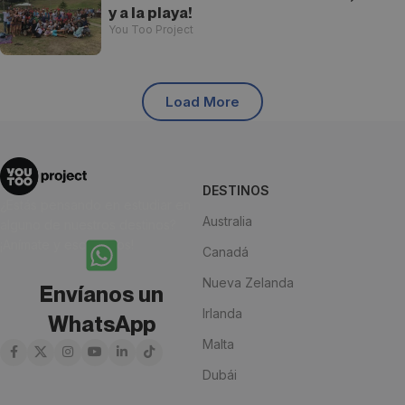
y a la playa!
You Too Project
Load More
DESTINOS
¿Estás pensando en estudiar en
Australia
alguno de nuestros destinos?
¡Anímate y escríbenos!
Canadá
Nueva Zelanda
Envíanos un
Irlanda
WhatsApp
Malta
Dubái