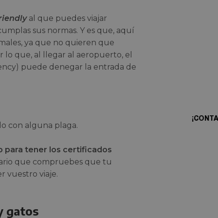
riendly
al que puedes viajar
cumplas sus normas. Y es que, aquí
imales, ya que no quieren que
lo que, al llegar al aeropuerto, el
¿Qui
ency) puede denegar la entrada de
prop
¡CONT
do con alguna plaga.
 para tener los certificados
sario que compruebes que tu
 vuestro viaje.
y gatos