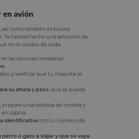
r en avión
a, así como también es bueno
aje. Te hemos hecho una selección de
que no te olvides de nada.
le las vacunas necesarias.
vo
.
co y verificar que tu mascota se
ra su altura y peso
, que se pueda
 prepara unas bolsitas de comida y
o en cabina.
 identificativa
con tu número de
perro o gato a viajar y que se vaya