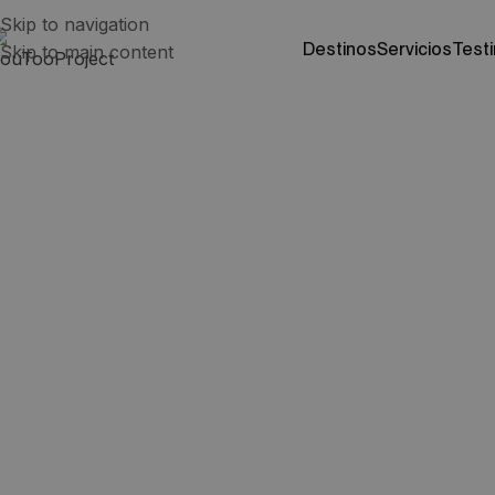
Skip to navigation
destinos
servicios
test
Skip to main content
Viajar a Canadá co
preparación para el
Canadá