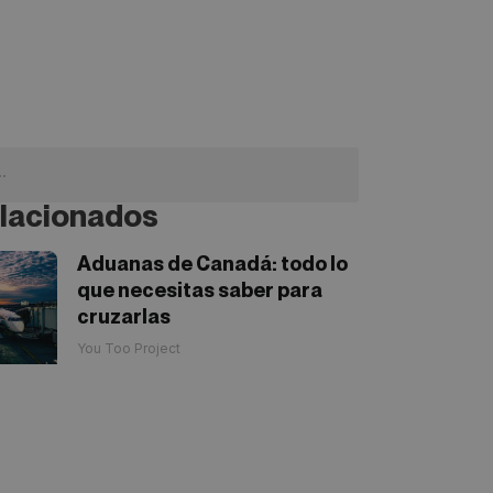
lacionados
Aduanas de Canadá: todo lo
que necesitas saber para
cruzarlas
You Too Project