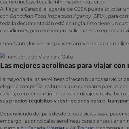
cuando incluya toda la información requerida.
Al llegar a Canadá, el agente de CBSA puede solicitar 
con
Canadian Food Inspection Agency
(CFIA), para cor
toda la documentación está en regla. Esto tiene un cost
canadienses, pero no siempre solicitan esta segunda revi
Importante, los perros guías están exentos de cumplir es
Las mejores aerolíneas para viajar con
La mayoría de las aerolíneas ofrecen buenos servicios pa
elegir la compañía, es bueno que compares precios por 
cabina, o en compartimiento de equipaje, y revisa bien 
sus propios requisitos y restricciones para el transp
Dependiendo del país desde el que viajes, vas a poder v
embargo, las principales aerolíneas canadienses tiene
vistazo a
Air Canada
,
Westjet
y
Air Transat
, y compara sus