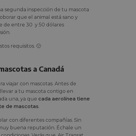
una segunda inspección de tu mascota
roborar que el animal está sano y
e de entre 30 y 50 dólares
sión.
tos requisitos. 🙂
 mascotas a Canadá
ra viajar con mascotas. Antes de
llevar a tu mascota contigo en
cada una, ya que
cada aerolínea tiene
orte de mascotas
.
olar con diferentes compañías. Sin
n muy buena reputación. Échale un
 condiciones. Verás que, Air Transat