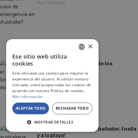
You Too Project
×
Ese sitio web utiliza
SPANISH
cookies
Anzac Day: el mateship de los
ENGLISH
australianos
Este sitio web usa cookies para mejorar la
You Too Project
experiencia del usuario. Al utilizar nuestro
JA
sitio web, usted acepta todas las cookies de
acuerdo con nuestra Política de cookies.
Más información
ACEPTAR TODO
RECHAZAR TODO
MOSTRAR DETALLES
La Navidad australiana: bañador, toalla
y a la playa!