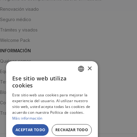
Renovación visado
Seguro médico
Trámites y visados
Welcome Pack
INFORMACIÓN
Quiénes somos
×
Equipo
Ese sitio web utiliza
SPANISH
Testimonios
cookies
ENGLISH
Blog
Este sitio web usa cookies para mejorar la
experiencia del usuario. Al utilizar nuestro
JA
Contacto
sitio web, usted acepta todas las cookies de
acuerdo con nuestra Política de cookies.
Trabaja con nosotros
Más información
ACEPTAR TODO
RECHAZAR TODO