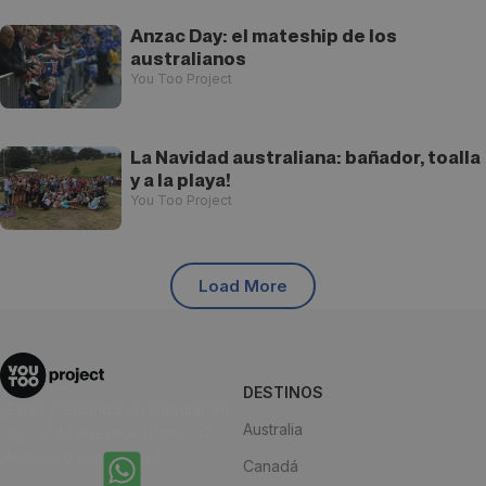
Anzac Day: el mateship de los
australianos
You Too Project
La Navidad australiana: bañador, toalla
y a la playa!
You Too Project
Load More
DESTINOS
¿Estás pensando en estudiar en
Australia
alguno de nuestros destinos?
¡Anímate y escríbenos!
Canadá