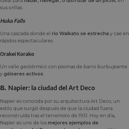
Ideal para
nadar, navegar, o disfrutar de un pícnic
en
sus orillas.
Huka Falls
Una cascada donde el
río Waikato se estrecha
y cae en
rápidos espectaculares.
Orakei Korako
Un valle geotérmico con piscinas de barro burbujeante
y
géiseres activos
.
8.
Napier: la ciudad del Art Deco
Napier es conocida por su arquitectura Art Deco, un
estilo que surgió después de que la ciudad fuera
reconstruida tras el terremoto de 1931. Hoy en día,
Napier es uno de los
mejores ejemplos de