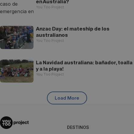
en Australia?
You Too Project
Anzac Day: el mateship de los
australianos
You Too Project
La Navidad australiana: bañador, toalla
y a la playa!
You Too Project
Load More
DESTINOS
¿Estás pensando en estudiar en