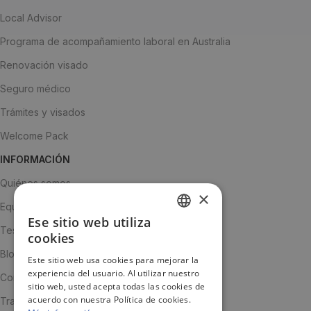
Local Advisor
Programa de acompañamiento laboral en Australia
Renovación visado
Seguro médico
Trámites y visados
Welcome Pack
INFORMACIÓN
Quiénes somos
×
Equipo
Ese sitio web utiliza
SPANISH
Testimonios
cookies
ENGLISH
Blog
Este sitio web usa cookies para mejorar la
experiencia del usuario. Al utilizar nuestro
JA
Contacto
sitio web, usted acepta todas las cookies de
acuerdo con nuestra Política de cookies.
Trabaja con nosotros