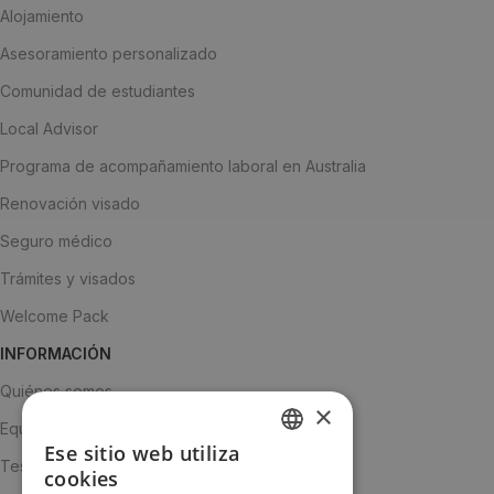
Alojamiento
Asesoramiento personalizado
Comunidad de estudiantes
Local Advisor
Programa de acompañamiento laboral en Australia
Renovación visado
Seguro médico
Trámites y visados
Welcome Pack
INFORMACIÓN
Quiénes somos
×
Equipo
Ese sitio web utiliza
SPANISH
Testimonios
cookies