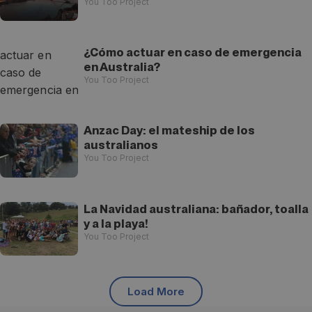
You Too Project
¿Cómo actuar en caso de emergencia
en Australia?
You Too Project
Anzac Day: el mateship de los
australianos
You Too Project
La Navidad australiana: bañador, toalla
y a la playa!
You Too Project
Load More