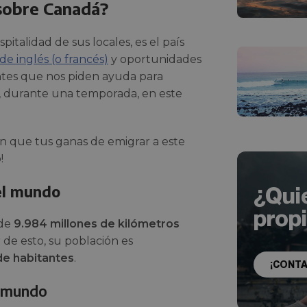
 sobre Canadá?
italidad de sus locales, es el país
 de inglés (o francés)
y oportunidades
antes que nos piden ayuda para
r, durante una temporada, en este
n que tus ganas de emigrar a este
!
¿Qui
l mundo
prop
 de
9.984 millones de kilómetros
r de esto, su población es
de habitantes
.
¡CONT
l mundo