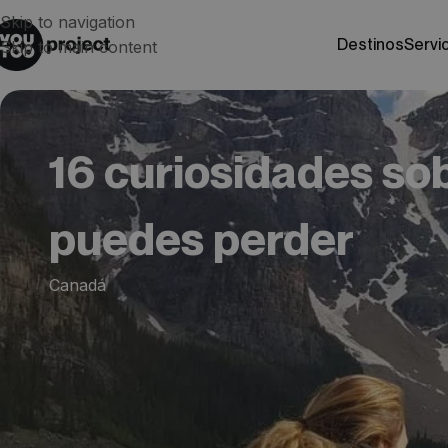
Skip to navigation
destinos
servi
Skip to main content
16 curiosidades so
puedes perder
Canadá