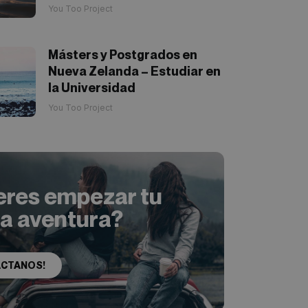
You Too Project
Másters y Postgrados en
Nueva Zelanda – Estudiar en
la Universidad
You Too Project
eres empezar tu
ia aventura?
ACTANOS!