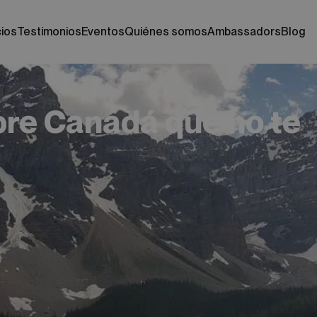
cios
testimonios
eventos
quiénes somos
ambassadors
blog
bre Canadá que no te