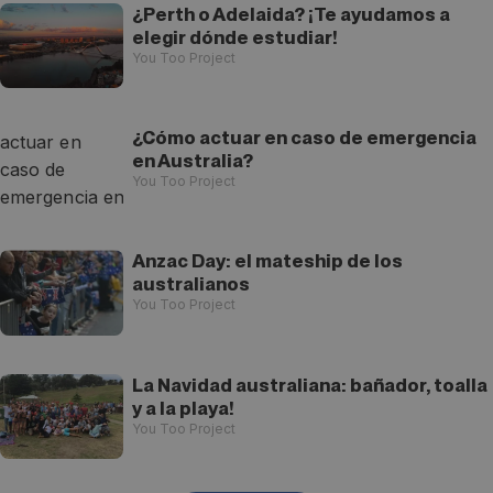
¿Perth o Adelaida? ¡Te ayudamos a
elegir dónde estudiar!
You Too Project
¿Cómo actuar en caso de emergencia
en Australia?
You Too Project
Anzac Day: el mateship de los
australianos
You Too Project
La Navidad australiana: bañador, toalla
y a la playa!
You Too Project