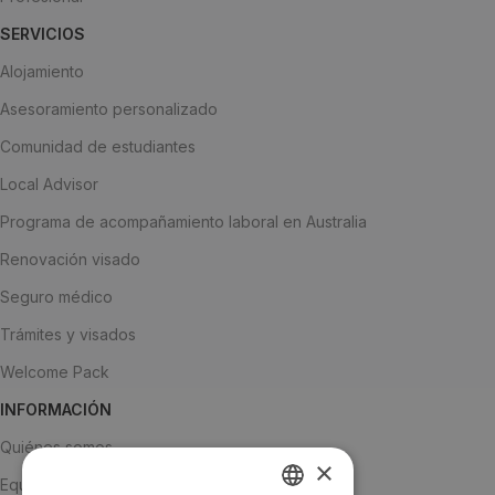
SERVICIOS
Alojamiento
Asesoramiento personalizado
Comunidad de estudiantes
Local Advisor
Programa de acompañamiento laboral en Australia
Renovación visado
Seguro médico
Trámites y visados
Welcome Pack
INFORMACIÓN
Quiénes somos
×
Equipo