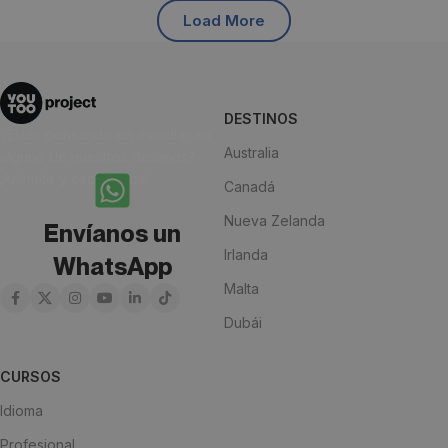
Load More
DESTINOS
¿Estás pensando en estudiar en
Australia
alguno de nuestros destinos?
¡Anímate y escríbenos!
Canadá
Nueva Zelanda
Envíanos un
Irlanda
WhatsApp
Malta
Dubái
CURSOS
Idioma
Profesional