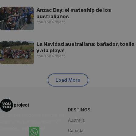
Anzac Day: el mateship de los
australianos
You Too Project
La Navidad australiana: bañador, toalla
y a la playa!
You Too Project
Load More
DESTINOS
¿Estás pensando en estudiar en
Australia
alguno de nuestros destinos?
¡Anímate y escríbenos!
Canadá