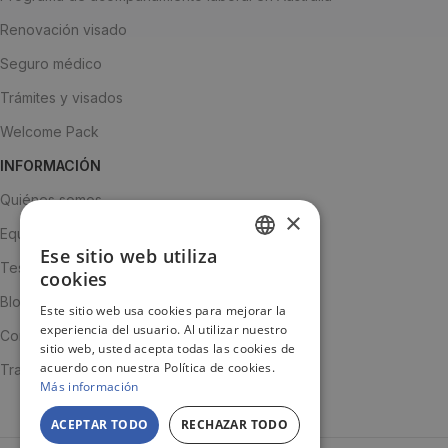
Renovación visado
Seguro médico
Trámites y visados
Welcome Pack
INFORMACIÓN
Quiénes somos
×
Equipo
Ese sitio web utiliza
SPANISH
Testimonios
cookies
ENGLISH
Blog
Este sitio web usa cookies para mejorar la
experiencia del usuario. Al utilizar nuestro
JA
Contacto
sitio web, usted acepta todas las cookies de
acuerdo con nuestra Política de cookies.
Trabaja con nosotros
Más información
ACEPTAR TODO
RECHAZAR TODO