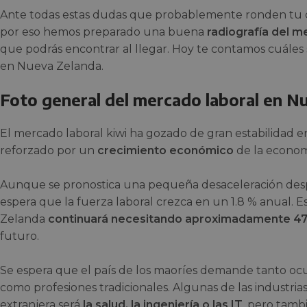
Ante todas estas dudas que probablemente ronden tu 
por eso hemos preparado una buena
radiografía del m
que podrás encontrar al llegar. Hoy te contamos cuále
en Nueva Zelanda.
Foto general del mercado laboral en N
El mercado laboral kiwi ha gozado de gran estabilidad en
reforzado por un
crecimiento económico
de la econom
Aunque se pronostica una pequeña desaceleración desp
espera que la fuerza laboral crezca en un 1.8 % anual. 
Zelanda
continuará necesitando aproximadamente 47
futuro.
Se espera que el país de los maoríes demande tanto oc
como profesiones tradicionales. Algunas de las industri
extranjera será
la salud, la ingeniería o las IT
, pero tamb