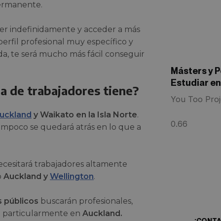
permanente.
r indefinidamente y acceder a más
 perfil profesional muy específico y
a, te será mucho más fácil conseguir
Másters y 
Estudiar en
a de trabajadores tiene?
You Too Proj
uckland
y Waikato en la Isla Norte
.
mpoco se quedará atrás en lo que a
ecesitará trabajadores altamente
¿Qui
o
Auckland y
Wellington
.
prop
s públicos
buscarán profesionales,
ro particularmente en
Auckland.
¡CONT