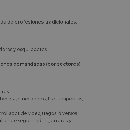
nda de
profesiones tradicionales
.
adores y esquiladores.
iones demandadas (por sectores)
:
eros.
abecera, ginecólogos, fisioterapeutas,
rrollador de videojuegos, diversos
ultor de seguridad; ingenieros y