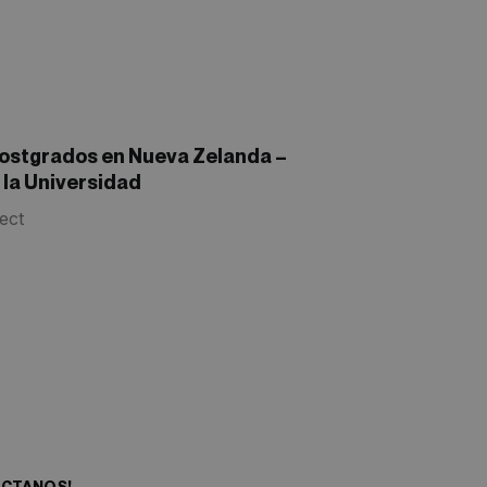
Postgrados en Nueva Zelanda –
 la Universidad
ect
eres empezar tu
ia aventura?
ACTANOS!