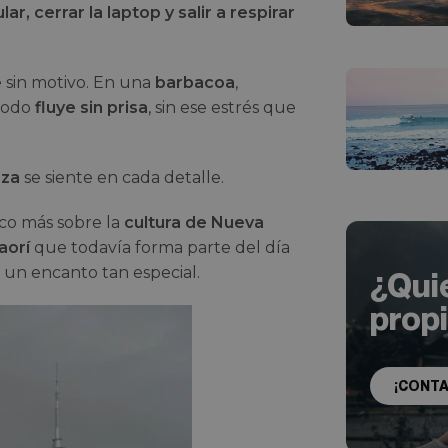
ular, cerrar la laptop y salir a respirar
e sin motivo. En una
barbacoa
,
 Todo
fluye sin prisa
, sin ese estrés que
eza
se siente en cada detalle.
oco más sobre la
cultura de Nueva
aorí
que todavía forma parte del día
 un encanto tan especial.
¿Qui
prop
¡CONT