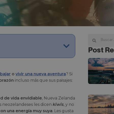
Post Re
abajar
o
vivir una nueva aventura
? Si
corazón
incluso más que sus paisajes:
ad de vida envidiable
, Nueva Zelanda
s neozelandeses les dicen
kiwis
, y no
 con una energía muy suya
. Les gusta