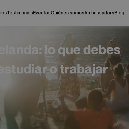
cios
testimonios
eventos
quiénes somos
ambassadors
blog
elanda: lo que debes
estudiar o trabajar