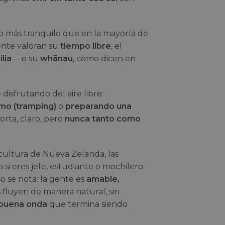
o más tranquilo que en la mayoría de
nte valoran su
tiempo libre
, el
lia
—o su
whānau
, como dicen en
disfrutando del aire libre:
mo (tramping)
o
preparando una
orta, claro, pero
nunca tanto como
a cultura de Nueva Zelanda, las
 si eres jefe, estudiante o mochilero.
eso se nota: la gente es
amable,
s fluyen de manera natural, sin
y buena onda
que termina siendo