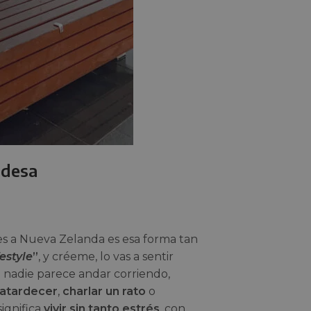
ndesa
es a Nueva Zelanda es esa forma tan
festyle
”
, y créeme, lo vas a sentir
 nadie parece andar corriendo,
atardecer
,
charlar un rato
o
significa
vivir sin tanto estrés
, con