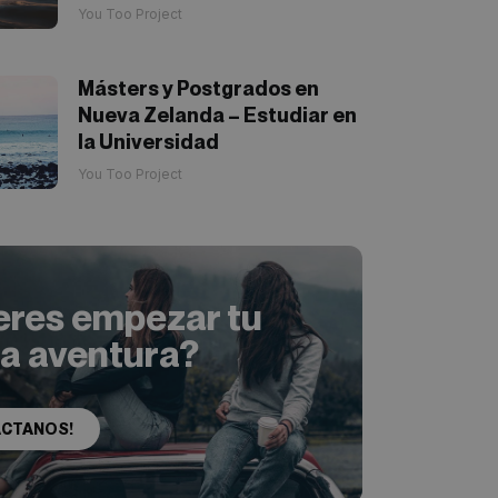
You Too Project
Másters y Postgrados en
Nueva Zelanda – Estudiar en
la Universidad
You Too Project
eres empezar tu
ia aventura?
ACTANOS!