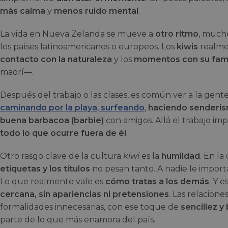
más calma
y
menos ruido mental
.
La vida en Nueva Zelanda se mueve a
otro ritmo
, much
los países latinoamericanos o europeos. Los
kiwis
realme
contacto con la naturaleza
y los
momentos con su fami
maorí—.
Después del trabajo o las clases, es común ver a la gente 
caminando por la playa
,
surfeando
,
haciendo senderis
buena barbacoa (barbie)
con amigos. Allá el trabajo imp
todo lo que ocurre fuera de él
.
Otro rasgo clave de la cultura
kiwi
es la
humildad
. En l
etiquetas y los títulos
no pesan tanto. A nadie le importa
Lo que realmente vale es
cómo tratas a los demás
. Y 
cercana, sin apariencias ni pretensiones
. Las relacione
formalidades innecesarias, con ese toque de
sencillez 
parte de lo que más enamora del país.